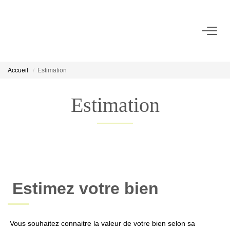
ACCUEIL
Accueil
Estimation
VENTE
Estimation
LOCATION
CONSEIL
NOTRE AGENCE
Estimez votre bien
Notre Histoire
Notre Équipe
Vous souhaitez connaitre la valeur de votre bien selon sa