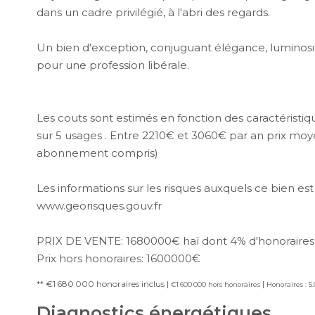
dans un cadre privilégié, à l'abri des regards.
Un bien d'exception, conjuguant élégance, luminosit
pour une profession libérale.
Les couts sont estimés en fonction des caractéristiq
sur 5 usages . Entre 2210€ et 3060€ par an prix moye
abonnement compris)
Les informations sur les risques auxquels ce bien est
www.georisques.gouv.fr
PRIX DE VENTE: 1680000€ haï dont 4% d'honoraires
Prix hors honoraires: 1600000€
** €1 680 000
honoraires inclus
|
|
€1 600 000
hors honoraires
Honoraires : 5
Diagnostics énergétiques