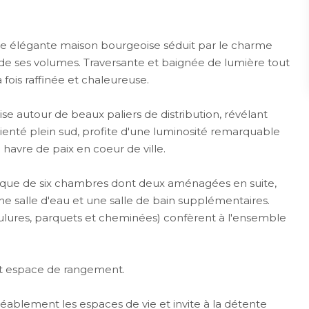
te élégante maison bourgeoise séduit par le charme
é de ses volumes. Traversante et baignée de lumière tout
 fois raffinée et chaleureuse.
ise autour de beaux paliers de distribution, révélant
orienté plein sud, profite d'une luminosité remarquable
le havre de paix en coeur de ville.
i que de six chambres dont deux aménagées en suite,
'une salle d'eau et une salle de bain supplémentaires.
lures, parquets et cheminées) confèrent à l'ensemble
et espace de rangement.
éablement les espaces de vie et invite à la détente