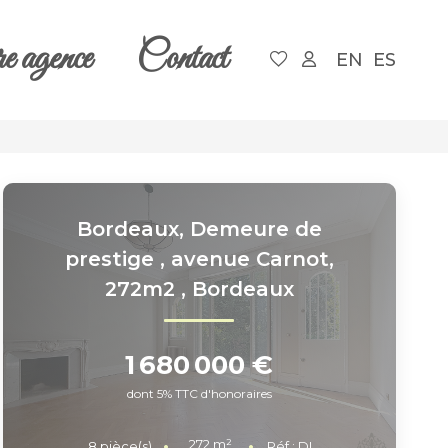
e agence
Contact
EN
ES
Bordeaux, Demeure de
prestige , avenue Carnot,
272m2
,
Bordeaux
1 680 000 €
dont 5% TTC d'honoraires
272
m²
8
pièce(s)
Réf :
DL