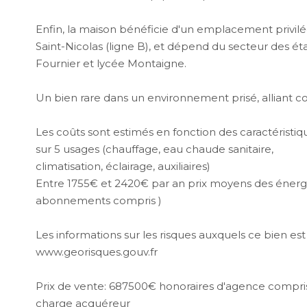
Enfin, la maison bénéficie d'un emplacement privilég
Saint-Nicolas (ligne B), et dépend du secteur des ét
Fournier et lycée Montaigne.
Un bien rare dans un environnement prisé, alliant con
Les coûts sont estimés en fonction des caractéristiq
sur 5 usages (chauffage, eau chaude sanitaire,
climatisation, éclairage, auxiliaires)
Entre 1755€ et 2420€ par an prix moyens des énergie
abonnements compris )
Les informations sur les risques auxquels ce bien est
www.georisques.gouv.fr
Prix de vente: 687500€ honoraires d'agence compri
charge acquéreur