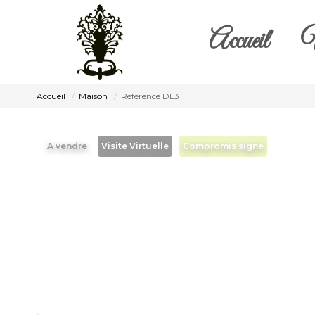
Accueil
V
Accueil
Maison
Référence DL31
A vendre
Visite Virtuelle
Compromis signé