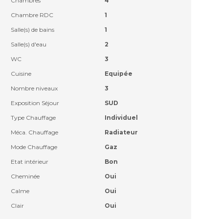
Chambres
4
Chambre RDC
1
Salle(s) de bains
1
Salle(s) d'eau
2
WC
3
Cuisine
Equipée
Nombre niveaux
3
Exposition Séjour
SUD
Type Chauffage
Individuel
Méca. Chauffage
Radiateur
Mode Chauffage
Gaz
Etat intérieur
Bon
Cheminée
Oui
Calme
Oui
Clair
Oui