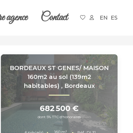
e agence
Contact
EN
ES
BORDEAUX ST GENES/ MAISON
160m2 au sol (139m2
habitables)
,
Bordeaux
682 500 €
dont 5% TTC d'honoraires
160
m²
6
pièce(s)
Réf :
DL31