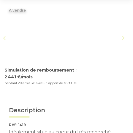
A vendre
CONTACT
EN
ES
Simulation de remboursement :
2 441 €/mois
pendant 20 ans à 3% avec un apport de 48 900 €
Description
Réf : 1419
Idéalement situé au coeur du très recherché