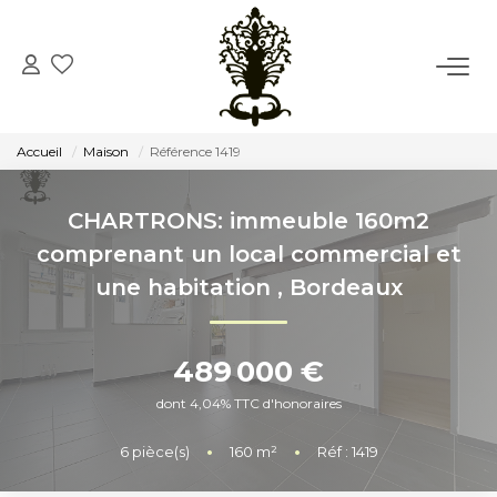
ACCUEIL
Accueil
Maison
Référence 1419
VENTE
CHARTRONS: immeuble 160m2
LOCATION
comprenant un local commercial et
une habitation
,
Bordeaux
CONSEIL
489 000 €
NOTRE AGENCE
dont 4,04% TTC d'honoraires
Notre Histoire
6
pièce(s)
•
160
m²
•
Réf : 1419
Notre Équipe