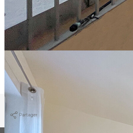
2021.
ERP à disposition
Charges de copropriété: 160€ comprenant
entretien, électricité des parties communes,
assurances des communs, frais de syndic, frais
d'entretien immeuble, fonds de roulement loi alur.
Prix de vente: 780000€ dont 4% d'honoraires à
charge acquéreur
Nos honoraires
Nous contacter
Imprimer
Partager
Calculer mon budget