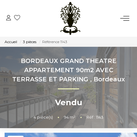
ACCUEIL
Accueil
3 pièces
Référence 1143
VENTE
BORDEAUX GRAND THEATRE
LOCATION
APPARTEMENT 90m2 AVEC
TERRASSE ET PARKING
,
Bordeaux
CONSEIL
Vendu
NOTRE AGENCE
Notre Histoire
4
pièce(s)
•
94
m²
•
Réf : 1143
Notre Équipe