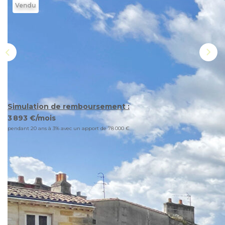
Vendu
CONTACT
EN
ES
Simulation de remboursement :
3 893 €/mois
pendant 20 ans à 3% avec un apport de 78 000 €
Description
Réf : 1143
A deux pas du grand théatre, dans une résidence
récente et sécurisée, appartement de 90m2