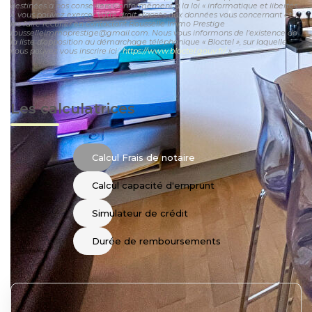
destinées à nos conseillers Conformément à la loi « informatique et libertés
», vous pouvez exercer votre droit d'accès aux données vous concernant et
les faire rectifier en contactant Rousselle Immo Prestige
rousselleimmoprestige@gmail.com. Nous vous informons de l'existence de
la liste d'opposition au démarchage téléphonique « Bloctel », sur laquelle
vous pouvez vous inscrire ici :
https://www.bloctel.gouv.fr/
»
Les calculatrices
Calcul Frais de notaire
Calcul capacité d'emprunt
Simulateur de crédit
Durée de remboursements