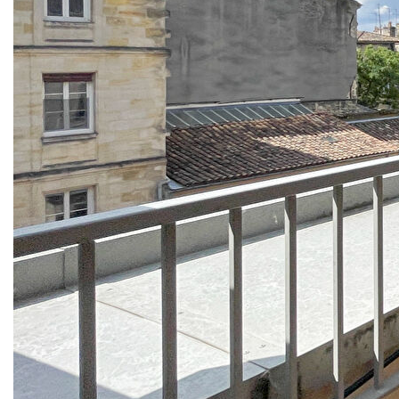
environ comprenant entrée, séjour/ cuisine, 2
chambres , salle de bain et salle d'eau.
L'appartement dispose également d'une place de
parking au rez de chaussée de l'immeuble et d'un
cellier accessible sur le même pallier que
l'appartement. Enfin toutes les pièces de
l'appartement s'ouvrent sur sa belle terrasse de
38m2 environ très bien exposée, au calme et
bénéficiant d'une vue dégagée sur les toits de
Bordeaux.
Bien rare à proximité de toutes commodités.
Possibilité de créer facilement une 3e chambre
Montant estimé des dépenses d'énergie pour un
usage standard entre 460€ et 650€
Prix moyens des énergies indexes au 1er janvier