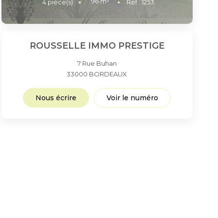
96
m²
4
pièce(s)
Réf :
1253
ROUSSELLE IMMO PRESTIGE
7 Rue Buhan
33000
BORDEAUX
Nous écrire
Voir le numéro