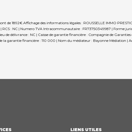
 sont de 1892€.
Affichage des informations légales : ROUSSELLE IMMO PRESTIG
RCS : NC | Numero TVA Intracommunautaire : FR73750349987 | Forme juridique
de délivrance : NC | Caisse de garantie financière : Compagnie de Garanties et
de la garantie financière : 110 000 | Nom du médiateur : Bayonne Médiation | 
ICES
LIENS UTILES