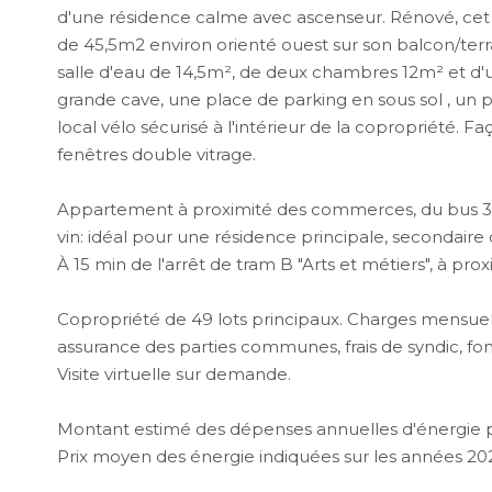
d'une résidence calme avec ascenseur. Rénové, cet
de 45,5m2 environ orienté ouest sur son balcon/terra
salle d'eau de 14,5m², de deux chambres 12m² et d'u
grande cave, une place de parking en sous sol , un p
local vélo sécurisé à l'intérieur de la copropriété
fenêtres double vitrage.
Appartement à proximité des commerces, du bus 35, 
vin: idéal pour une résidence principale, secondaire
À 15 min de l'arrêt de tram B "Arts et métiers", à pro
Copropriété de 49 lots principaux. Charges mensuell
assurance des parties communes, frais de syndic, fon
Visite virtuelle sur demande.
Montant estimé des dépenses annuelles d'énergie po
Prix moyen des énergie indiquées sur les années 2