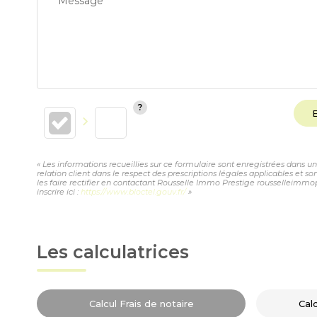
Message*
« Les informations recueillies sur ce formulaire sont enregistrées dans 
relation client dans le respect des prescriptions légales applicables et 
les faire rectifier en contactant Rousselle Immo Prestige rousselleimmo
inscrire ici :
https://www.bloctel.gouv.fr/
»
Les calculatrices
Calcul Frais de notaire
Cal