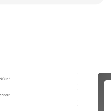
NOM*
email*