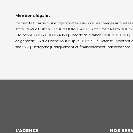
Mentions légales
Ce bien fait partie d'une copropriété de 49 lots.Les charges annuelles
social : 7 Rue Buhan - 33000 BORDEAUX | Siret : 75034998700032 | 
CPI n°3301 2018 000 024 158 | Date de délivrance : 0000-00-00 | Lieu 
de garantie : 16 rue Hoche Tour Kupka B 92919 La Defense | Montant 
site : NC |
Entreprise juridiquement et financièrement indépendante
L'AGENCE
NOS SERV