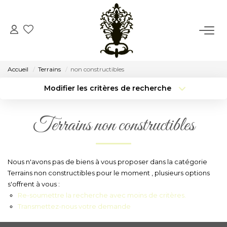
ACCUEIL
Accueil
Terrains
non constructibles
VENTE
Modifier les critères de recherche
Type de transaction
Localisation
Acheter
Localisation
LOCATION
Terrains non constructibles
Type de bien
Surface min
Sélectionnez...
CONSEIL
Budget max
Plus de critères
Nous n'avons pas de biens à vous proposer dans la catégorie
NOTRE AGENCE
Terrains non constructibles pour le moment , plusieurs options
Créer une alerte
s'offrent à vous :
Re-soumettre la recherche avec moins de critères.
Notre Histoire
Transmettez-nous votre demande
Notre Équipe