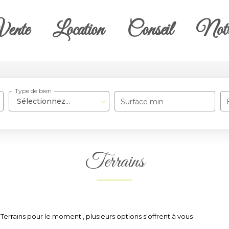
ente
Location
Conseil
Notr
Type de bien
Sélectionnez...
Surface min
Terrains
rrains pour le moment , plusieurs options s'offrent à vous :