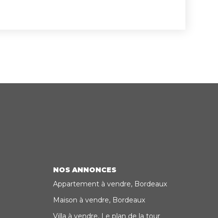
 pour surface habitable de 90 à 200m2,
ités
nce( écoles, tramway, commerces): à vos
ponibles sur le site Géorisques:
00€ hai dont
 charge acquéreur soit 249300€ net
NOS ANNONCES
Appartement à vendre, Bordeaux
Maison à vendre, Bordeaux
Villa à vendre, Le plan de la tour