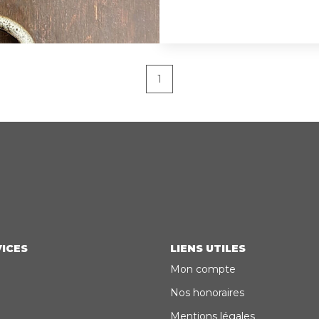
différents projets
devis constructeurs. Au coeur de toutes les commod
de la ville de Tale
projets! Les informations sur les risques auxquels ce bien
1
est exposé sont dis
www.georisques.gouv.fr Prix de vente: 2593
4 % d'honoraires à
vendeur
ICES
LIENS UTILES
Mon compte
Nos honoraires
Mentions légales