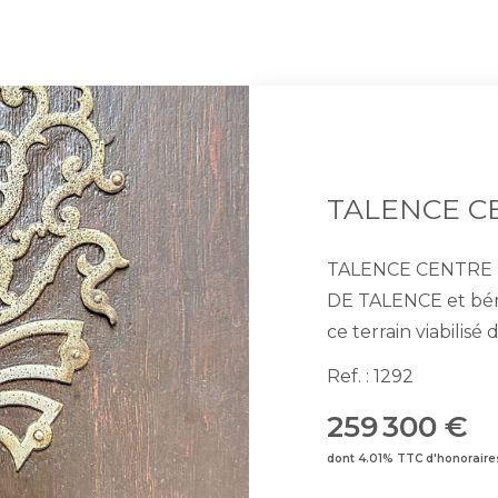
TALENCE CENTRE TERRAIN 
DE TALENCE et bén
ce terrain viabili
façade de 11m, perm
Ref. : 1292
d'une emprise bâtie
259 300 €
pour une hauteur de façad
surface de 277 à 301m
dont 4.01% TTC d'honoraire
d'informations sur