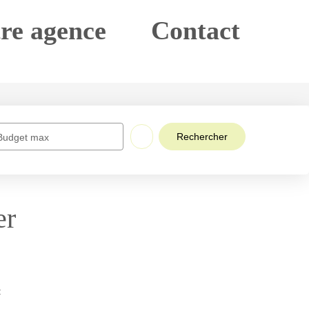
e agence
Contact
EN
ES
Budget max
frent à vous :