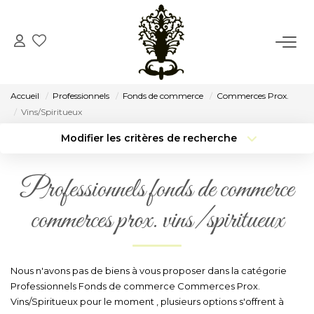
ACCUEIL
Accueil
Professionnels
Fonds de commerce
Commerces Prox.
VENTE
Vins/Spiritueux
Modifier les critères de recherche
Type de transaction
Localisation
LOCATION
Acheter
Localisation
Professionnels fonds de commerce
Type de bien
CONSEIL
Surface min
Sélectionnez...
commerces prox. vins/spiritueux
Budget max
Plus de critères
NOTRE AGENCE
Créer une alerte
Nous n'avons pas de biens à vous proposer dans la catégorie
Notre Histoire
Professionnels Fonds de commerce Commerces Prox.
Notre Équipe
Vins/Spiritueux pour le moment , plusieurs options s'offrent à