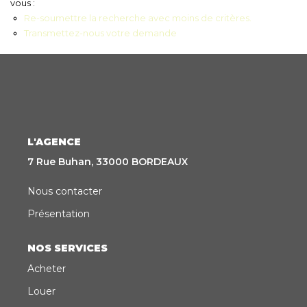
vous :
Re-soumettre la recherche avec moins de critères.
CONTACT
Transmettez-nous votre demande
EN
ES
L'AGENCE
7 Rue Buhan, 33000 BORDEAUX
Nous contacter
Présentation
NOS SERVICES
Acheter
Louer