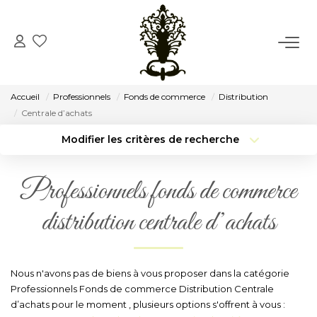
ACCUEIL
Accueil
Professionnels
Fonds de commerce
Distribution
VENTE
Centrale d’achats
Modifier les critères de recherche
Type de transaction
Localisation
LOCATION
Acheter
Localisation
Professionnels fonds de commerce
Type de bien
CONSEIL
Surface min
Sélectionnez...
distribution centrale d’achats
Budget max
Plus de critères
NOTRE AGENCE
Créer une alerte
Nous n'avons pas de biens à vous proposer dans la catégorie
Notre Histoire
Professionnels Fonds de commerce Distribution Centrale
Notre Équipe
d’achats pour le moment , plusieurs options s'offrent à vous :