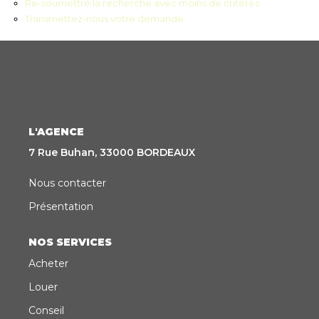
Re-soumettre la recherche avec moins de critères.
Transmettez-nous votre demande
CONTACT
EN
ES
L'AGENCE
7 Rue Buhan, 33000 BORDEAUX
Nous contacter
Présentation
NOS SERVICES
Acheter
Louer
Conseil