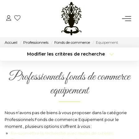
ACCUEIL
Accueil
Professionnels
Fonds de commerce
Equipement
VENTE
Modifier les critères de recherche
Type de transaction
Localisation
Acheter
Localisation
LOCATION
Professionnels fonds de commerce
Type de bien
Surface min
Sélectionnez...
equipement
CONSEIL
Budget max
Plus de critères
NOTRE AGENCE
Créer une alerte
Nous n'avons pas de biens à vous proposer dans la catégorie
Professionnels Fonds de commerce Equipement pour le
Notre Histoire
moment , plusieurs options s'offrent à vous :
Notre Équipe
Re-soumettre la recherche avec moins de critères.