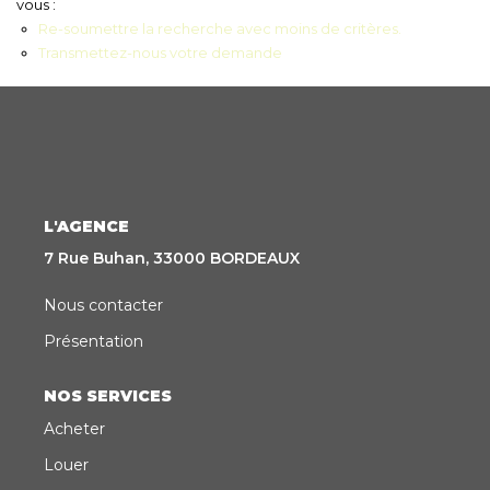
vous :
Re-soumettre la recherche avec moins de critères.
CONTACT
Transmettez-nous votre demande
EN
ES
L'AGENCE
7 Rue Buhan, 33000 BORDEAUX
Nous contacter
Présentation
NOS SERVICES
Acheter
Louer