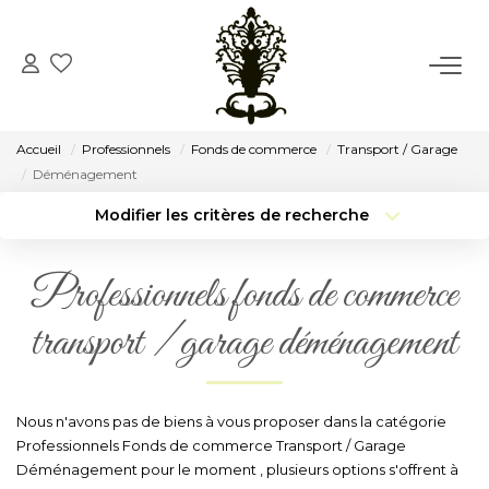
ACCUEIL
Accueil
Professionnels
Fonds de commerce
Transport / Garage
VENTE
Déménagement
Modifier les critères de recherche
Type de transaction
Localisation
LOCATION
Acheter
Localisation
Professionnels fonds de commerce
Type de bien
CONSEIL
Surface min
Sélectionnez...
transport / garage déménagement
Budget max
Plus de critères
NOTRE AGENCE
Créer une alerte
Nous n'avons pas de biens à vous proposer dans la catégorie
Notre Histoire
Professionnels Fonds de commerce Transport / Garage
Notre Équipe
Déménagement pour le moment , plusieurs options s'offrent à