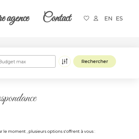
e agence
Contact
EN
ES
Budget max
espondance
 moment , plusieurs options s'offrent à vous :