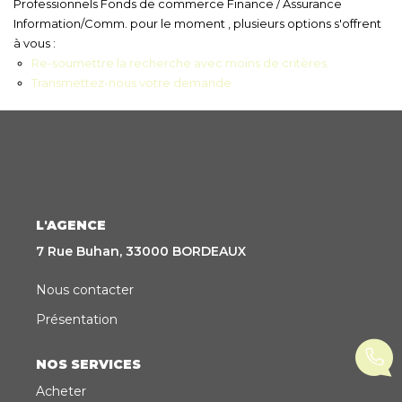
Professionnels Fonds de commerce Finance / Assurance
Information/Comm. pour le moment , plusieurs options s'offrent
CONTACT
à vous :
Re-soumettre la recherche avec moins de critères.
EN
ES
Transmettez-nous votre demande
L'AGENCE
7 Rue Buhan, 33000 BORDEAUX
Nous contacter
Présentation
NOS SERVICES
Acheter