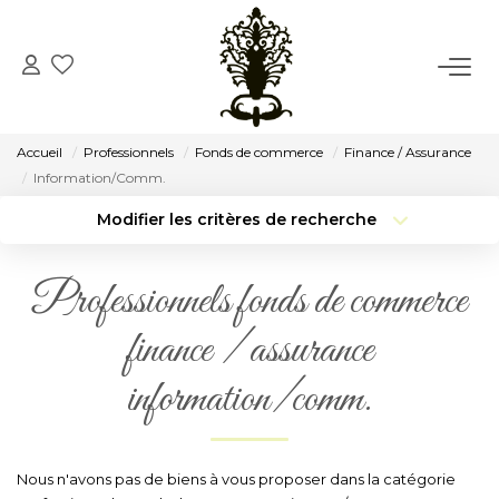
ACCUEIL
Accueil
Professionnels
Fonds de commerce
Finance / Assurance
VENTE
Information/Comm.
Modifier les critères de recherche
Type de transaction
Localisation
LOCATION
Acheter
Localisation
Professionnels fonds de commerce
Type de bien
CONSEIL
Surface min
Sélectionnez...
finance / assurance
Budget max
Plus de critères
NOTRE AGENCE
information/comm.
Créer une alerte
Notre Histoire
Notre Équipe
Nous n'avons pas de biens à vous proposer dans la catégorie