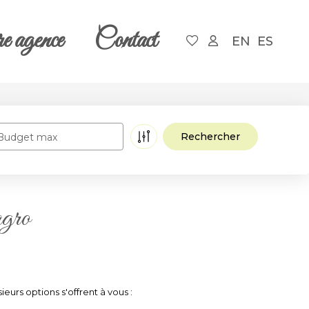
e agence
Contact
EN
ES
Budget max
agro
urs options s'offrent à vous :