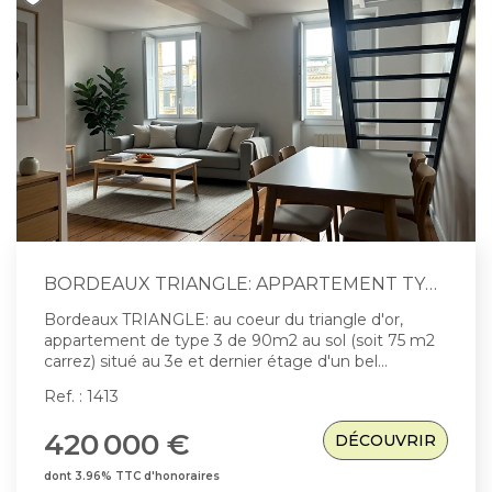
CONTACT
EN
ES
BORDEAUX TRIANGLE: APPARTEMENT TYPE 3 DERNIER ÉTAGE
Bordeaux TRIANGLE: au coeur du triangle d'or,
appartement de type 3 de 90m2 au sol (soit 75 m2
carrez) situé au 3e et dernier étage d'un bel
immeuble en pierre de 4 lots. L'appartement très
Ref. : 1413
bien exposé, bénéficie d'un séjour lumineux, d'une
cuisine, d'un beau dégagement permettant l'accès
420 000 €
DÉCOUVRIR
aux deux chambres (dont une en duplex) situées au
calme et disposant chacune d'une salle d'eau.
dont 3.96% TTC d'honoraires
Emplacement premium au pied de toutes