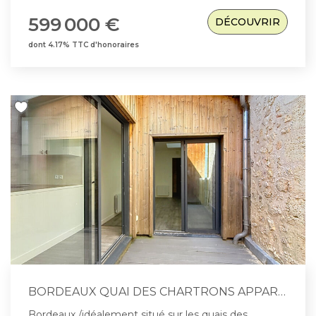
appartement entièrement rénové avec goût,
599 000 €
DÉCOUVRIR
traversant, calme et lumineux, dispose d'un couloir
d'entrée, d'un agréable séjour/ cuisine de 44m2, de
dont 4.17% TTC d'honoraires
deux chambres avec rangements, d'une salle d'eau
et d'un WC séparé. L'appartement dispose en outre
d'un grenier, d'une chambre de service et d'une
cave. Emplacement idéal au pied de toute
commodités ! Copropriété de 24 lots . Charges
mensuelles de 150€ comprenant entretien et
électricité des parties communes, chauffage de
l'appartement, assurance et frais de syndic. Pour
information le loyer majoré meublé, si cet
appartement devait être loué serait de 1344€ par
mois. Information complémentaire: les travaux de
toiture ont été réglées par le propriétaire de même
que le changement de l'ascenseur. Montant estimé
des dépenses annuelles d'énergie pour un usage
standard entre 840€ et 1190€. Prix moyen des
énergies indexées au 1er janvier 2021 (abonnement
compris). Les informations sur les risques auxquels
ce bien est exposé sont disponibles sur le site
BORDEAUX QUAI DES CHARTRONS APPARTEMENT TYPE 3
Géorisques : www.georisques.gouv.fr Prix de vente :
599000€ HAI dont 4% d'honoraires à la charge de
Bordeaux /idéalement situé sur les quais des