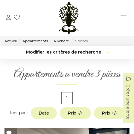
ACCUEIL
Accueil
Appartements
A vendre
3 pièces
VENTE
Modifier les critères de recherche
Localisation
Type de transaction
Surface min
LOCATION
Appartements a vendre 3 pièces
Type de bien
Budget max
Plus de critères
CONSEIL
Créer une alerte
Créer une alerte
1
NOTRE AGENCE
Trier par :
Date
Prix -/+
Prix +/-
Notre Histoire
Notre Équipe