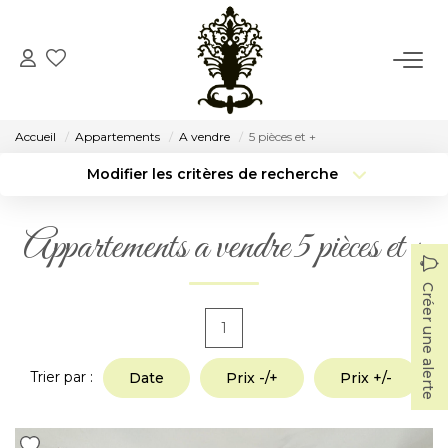
ACCUEIL
Accueil
Appartements
A vendre
5 pièces et +
VENTE
Modifier les critères de recherche
Type de transaction
Localisation
Acheter
Localisation
LOCATION
Appartements a vendre 5 pièces et +
Type de bien
Surface min
Sélectionnez...
CONSEIL
Créer une alerte
Budget max
Plus de critères
1
NOTRE AGENCE
Créer une alerte
Trier par :
Date
Prix -/+
Prix +/-
Notre Histoire
Notre Équipe