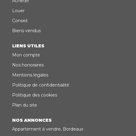
Acheter
sur le site Géorisques: www.georisques.gouv.fr Prix :
2 790 000€ honoraires d'agence inclus. Prix hors
Louer
honoraires: 2 700 000€
Conseil
Biens vendus
LIENS UTILES
Mon compte
Nos honoraires
Mentions légales
Politique de confidentialité
Politique des cookies
Plan du site
NOS ANNONCES
Appartement à vendre, Bordeaux