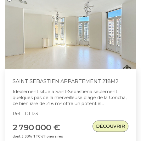
CONTACT
EN
ES
SAINT SEBASTIEN APPARTEMENT 218M2
Idéalement situé à Saint-Sébastienà seulement
quelques pas de la merveilleuse plage de la Concha,
ce bien rare de 218 m² offre un potentiel
exceptionnel. Occupant un même niveau, ce très
Ref. : DL123
spacieux appartement se distingue aujourd'hui par
sa configuration en deux logements indépendants,
2 790 000 €
DÉCOUVRIR
reliés par un large couloir de distribution privatif. La
première partie de 118m2 environ propose un vaste
dont 3.33% TTC d'honoraires
séjour avec cuisine ouverte, offrant de beaux