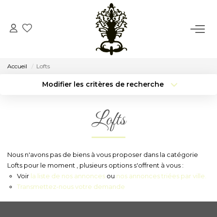
ACCUEIL
Accueil
Lofts
VENTE
Modifier les critères de recherche
Type de transaction
Localisation
Acheter
Localisation
LOCATION
Lofts
Type de bien
Surface min
Sélectionnez...
CONSEIL
Budget max
Plus de critères
Nous n'avons pas de biens à vous proposer dans la catégorie
NOTRE AGENCE
Lofts pour le moment , plusieurs options s'offrent à vous :
Créer une alerte
Voir
la liste de nos annonces
ou
nos annonces triées par ville.
Transmettez-nous votre demande
Notre Histoire
Notre Équipe