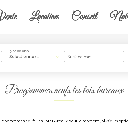
ente
Location
Conseil
Notr
Type de bien
Sélectionnez...
Surface min
Programmes neufs les lots bureaux
Programmes neufs Les Lots Bureaux pour le moment , plusieurs options