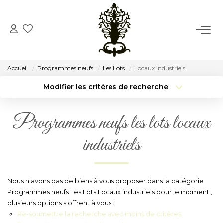
ACCUEIL
Accueil
Programmes neufs
Les Lots
Locaux industriels
VENTE
Modifier les critères de recherche
Type de transaction
Localisation
Acheter
Localisation
LOCATION
Programmes neufs les lots locaux
Type de bien
Surface min
Sélectionnez...
industriels
CONSEIL
Budget max
Plus de critères
NOTRE AGENCE
Créer une alerte
Nous n'avons pas de biens à vous proposer dans la catégorie
Programmes neufs Les Lots Locaux industriels pour le moment ,
Notre Histoire
plusieurs options s'offrent à vous :
Notre Équipe
Re-soumettre la recherche avec moins de critères.