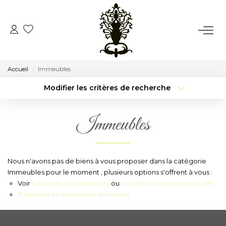
ACCUEIL
Accueil
Immeubles
VENTE
Modifier les critères de recherche
Type de transaction
Localisation
Acheter
Localisation
LOCATION
Immeubles
Type de bien
Surface min
Sélectionnez...
CONSEIL
Budget max
Plus de critères
Nous n'avons pas de biens à vous proposer dans la catégorie
NOTRE AGENCE
Immeubles pour le moment , plusieurs options s'offrent à vous :
Créer une alerte
Voir
la liste de nos annonces
ou
nos annonces triées par ville.
Transmettez-nous votre demande
Notre Histoire
Notre Équipe