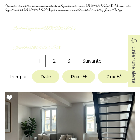
Sur notre site consultez les annonces immobilière de Appartement à vendre BORDEAUX. Trouvez votre
Appartement sur BORDEAUX grâce aux annonces immobilières de Rousselle Immo Prestige.
CONTACT
EN
ES
Location Appartement BORDEAUX
Immobilier BORDEAUX
Créer une alerte
1
2
3
Suivante
Trier par :
Date
Prix -/+
Prix +/-